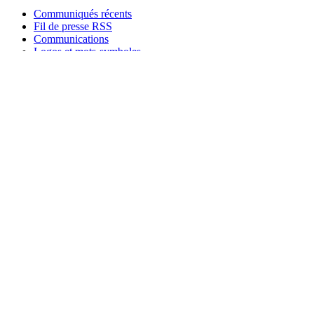
Le volet le plus 
assurent un lien 
les différentes r
lorsque l’élève r
de faire un paral
représentation im
manipulation, ass
Lorsqu’un nouvea
10), il est impor
avec des consigne
demeurer le problè
résoudre le prob
Pour plus de déta
la ressource « L
Van de Walle et 