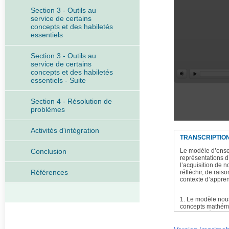
Section 3 - Outils au
service de certains
concepts et des habiletés
essentiels
Section 3 - Outils au
service de certains
concepts et des habiletés
essentiels - Suite
Section 4 - Résolution de
problèmes
Activités d'intégration
TRANSCRIPTIO
Conclusion
Le modèle d’ense
représentations d
l’acquisition de
Références
réfléchir, de rai
contexte d’appre
1. Le modèle nous
concepts mathémat
permettra égaleme
sollicitées tout 
situations authent